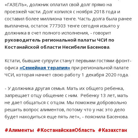
«ГАЗЕЛЬ», должник оплатил свой долг прямо на
проезжей части. Долг копился с ноября 2018 года и
составил более миллиона тенге. Часть долга была ранее
выплачена, остаток 777303 тенге сегодня изьято у
должника в счет полного исполнения, - говорит
руководитель региональной палаты ЧСИ по
Костанайской области Несибели Басенова
.
Кстати, бывшие супруги станут первыми гостями фронт-
офиса
«Семейная терапия»
при региональной палате
ЧСИ, которая начнет свою работу 1 декабря 2020 года.
- У должника другая семья. Мать их общего ребенка,
запрещает отцу общение с ним. Ребенку 13 лет, мать
не дает общаться с отцом. Мы поможем добровольно
решить вопрос алиментов, потому что у нас это дело
будет находиться еще пять лет», - пояснила Басенова.
Алименты
КостанайскаяОбласть
Казахстан