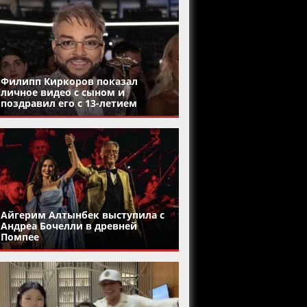
Филипп Киркоров показал
личное видео с сыном и
поздравил его с 13-летием
Айгерим Алтынбек выступила с
Андреа Бочелли в древней
Помпее