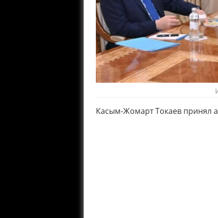
Касым-Жомарт Токаев принял а