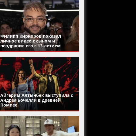
Филипп Киркоров показал
личное видео с сыном и
поздравил его с 13-летием
Айгерим Алтынбек выступила с
Андреа Бочелли в древней
Помпее