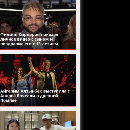
Филипп Киркоров показал
личное видео с сыном и
поздравил его с 13-летием
Айгерим Алтынбек выступила с
Андреа Бочелли в древней
Помпее