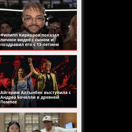
Филипп Киркоров показал
личное видео с сыном и
поздравил его с 13-летием
Айгерим Алтынбек выступила с
Андреа Бочелли в древней
Помпее