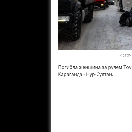
Источ
Погибла женщина за рулем Toyot
Караганда - Нур-Султан.