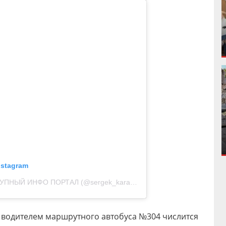
nstagram
Публикация от 🇰🇿🆂🅴🆁🅶🅴🅺 КРУПНЫЙ ИНФО ПОРТАЛ (@sergek_karaganda)
а водителем маршрутного автобуса №304 числится