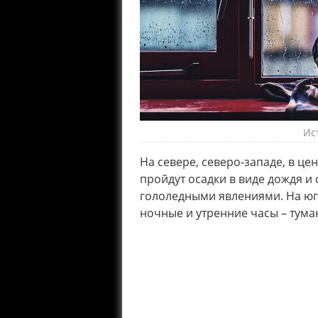
Ис
На севере, северо-западе, в це
пройдут осадки в виде дождя и
гололедными явлениями. На юге
ночные и утренние часы – тума