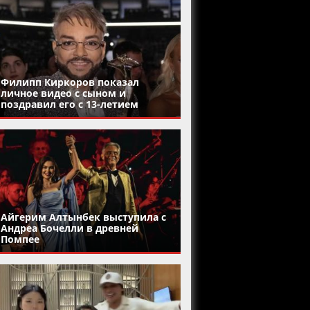
Филипп Киркоров показал
личное видео с сыном и
поздравил его с 13-летием
Айгерим Алтынбек выступила с
Андреа Бочелли в древней
Помпее