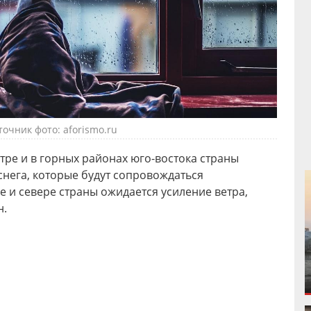
точник фото: aforismo.ru
нтре и в горных районах юго-востока страны
 снега, которые будут сопровождаться
 и севере страны ожидается усиление ветра,
н.