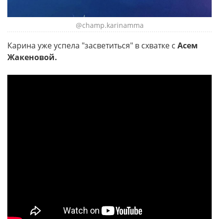
@champ.karinamma
Карина уже успела "засветиться" в схватке с
Асем
Жакеновой.