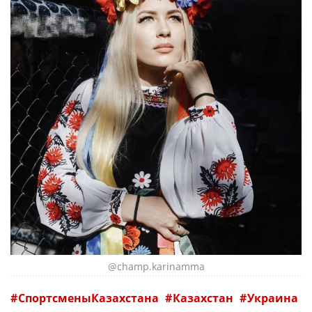
@champ.karinamma
СпортсменыКазахстана
Казахстан
Украина