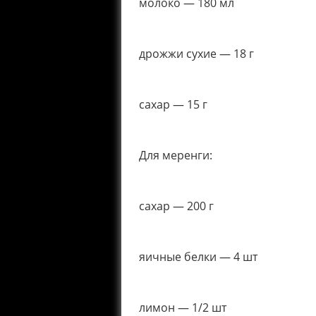
молоко — 180 мл
дрожжи сухие — 18 г
сахар — 15 г
Для меренги:
cахар — 200 г
яичные белки — 4 шт
лимон — 1/2 шт