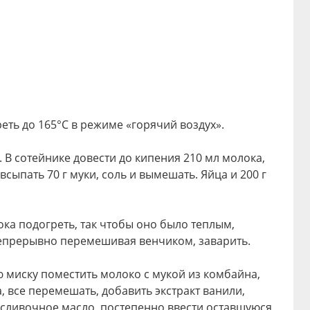
еть до 165°C в режиме «горячий воздух».
 В сотейнике довести до кипения 210 мл молока,
всыпать 70 г муки, соль и вымешать. Яйца и 200 г
ока подогреть, так чтобы оно было теплым,
 непрерывно перемешивая венчиком, заварить.
ю миску поместить молоко с мукой из комбайна,
, все перемешать, добавить экстракт ванили,
сливочное масло, постепенно ввести оставшуюся