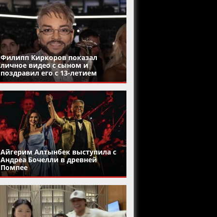
Филипп Киркоров показал
личное видео с сыном и
поздравил его с 13-летием
Айгерим Алтынбек выступила с
Андреа Бочелли в древней
Помпее