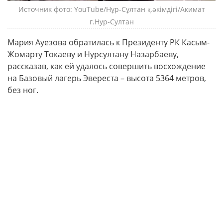
Источник фото: YouTube/Нұр-Сұлтан қ.әкімдігі/Акимат
г.Нур-Султан
Мария Ауезова обратилась к Президенту РК Касым-
Жомарту Токаеву и Нурсултану Назарбаеву,
рассказав, как ей удалось совершить восхождение
на Базовый лагерь Эвереста – высота 5364 метров,
без ног.