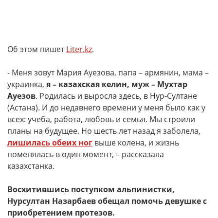
Об этом пишет
Liter.kz
.
- Меня зовут Мария Ауезова, папа – армянин, мама –
украинка,
я – казахская келин, муж – Мухтар
Ауезов
. Родилась и выросла здесь, в Нур-Султане
(Астана). И до недавнего времени у меня было как у
всех: учеба, работа, любовь и семья. Мы строили
планы на будущее. Но шесть лет назад я заболела,
лишилась обеих ног
выше колена, и жизнь
поменялась в один момент, – рассказала
казахстанка.
Восхитившись поступком альпинистки,
Нурсултан Назарбаев обещал помочь девушке с
приобретением протезов.