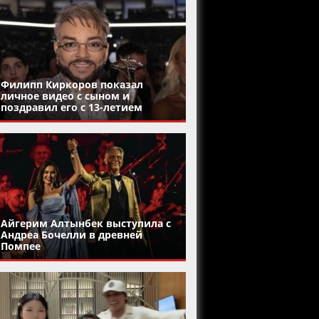
Филипп Киркоров показал
личное видео с сыном и
поздравил его с 13-летием
Айгерим Алтынбек выступила с
Андреа Бочелли в древней
Помпее