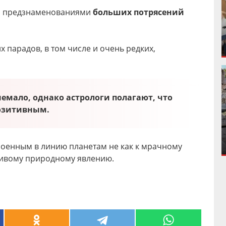
ся предзнаменованиями
больших потрясений
их парадов, в том числе и очень редких,
немало, однако астрологи полагают, что
позитивным.
роенным в линию планетам не как к мрачному
асивому природному явлению.