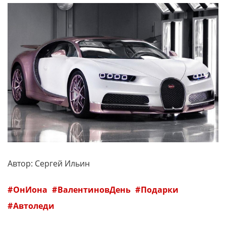
Автор: Сергей Ильин
ОнИона
ВалентиновДень
Подарки
Автоледи