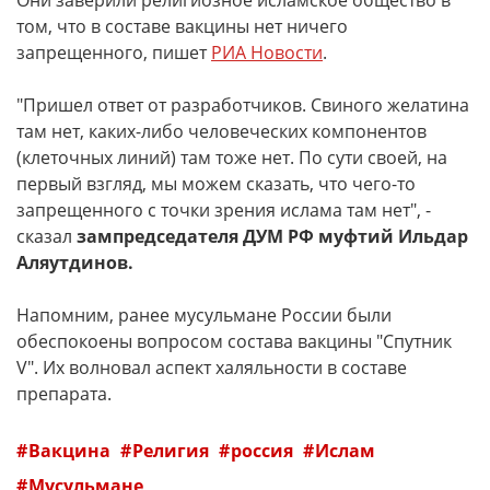
Они заверили религиозное исламское общество в
том, что в составе вакцины нет ничего
запрещенного, пишет
РИА Новости
.
"Пришел ответ от разработчиков. Свиного желатина
там нет, каких-либо человеческих компонентов
(клеточных линий) там тоже нет. По сути своей, на
первый взгляд, мы можем сказать, что чего-то
запрещенного с точки зрения ислама там нет", -
сказал
зампредседателя ДУМ РФ муфтий Ильдар
Аляутдинов.
Напомним, ранее мусульмане России были
обеспокоены вопросом состава вакцины "Спутник
V". Их волновал аспект халяльности в составе
препарата.
Вакцина
Религия
россия
Ислам
Мусульмане