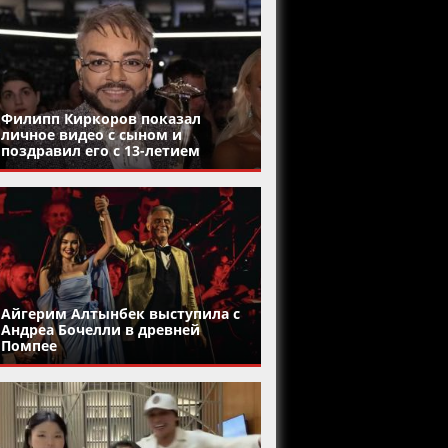
Филипп Киркоров показал
личное видео с сыном и
поздравил его с 13-летием
Айгерим Алтынбек выступила с
Андреа Бочелли в древней
Помпее