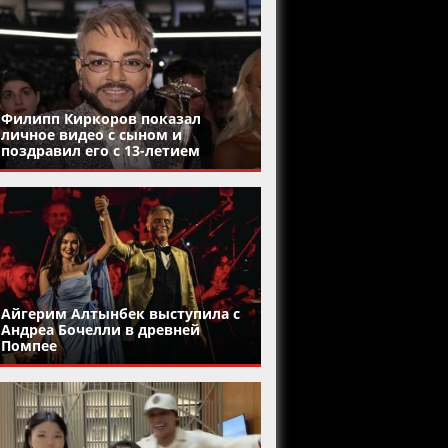
Филипп Киркоров показал
личное видео с сыном и
поздравил его с 13-летием
Айгерим Алтынбек выступила с
Андреа Бочелли в древней
Помпее