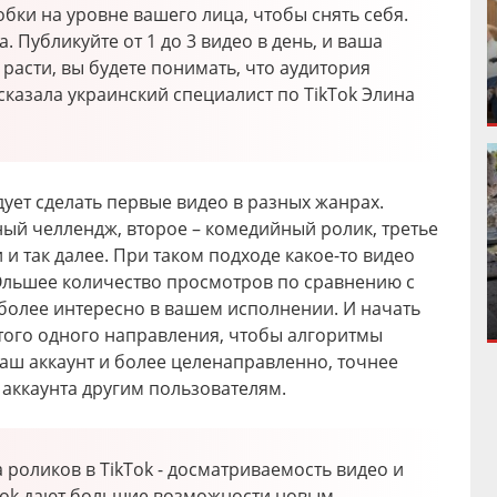
бки на уровне вашего лица, чтобы снять себя.
. Публикуйте от 1 до 3 видео в день, и ваша
расти, вы будете понимать, что аудитория
 сказала украинский специалист по TikTok Элина
ет сделать первые видео в разных жанрах.
ый челлендж, второе – комедийный ролик, третье
 и так далее. При таком подходе какое-то видео
 бОльшее количество просмотров по сравнению с
иболее интересно в вашем исполнении. И начать
того одного направления, чтобы алгоритмы
ш аккаунт и более целенаправленно, точнее
аккаунта другим пользователям.
 роликов в TikTok - досматриваемость видео и
kTok дают большие возможности новым