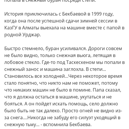
попала в снежный буран посреди степи.
История приключилась с Бекбаевой в 1999 году,
когда она после успешной сдачи зимней сессии в
КазГУ в Алматы выехала на машине вместе с папой в
родной Урджар.
Быстро стемнело, буран усиливался. Дороги совсем
не было видно, только снежная вьюга, летящая в
лобовое стекло. Где-то под Таскескеном мы попали в
снежный занос и машина заглохла. В степи...
Становилось все холодней...Через некоторое время
стало понятно, что никто нам не поможет, потому
что никаких машин не было в помине. Папа сказал,
что я должна остаться в машине, укутаться и не
бояться. А он пойдет искать помощь, село должно
было быть не так далеко. Просто огней не видно из-
за снега....Никогда не забуду его силуэт уходящий в
снежную тьму... - вспомнила Бекбаева.