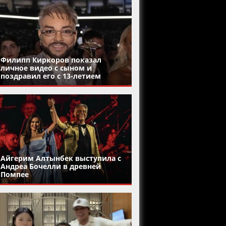
Филипп Киркоров показал
личное видео с сыном и
поздравил его с 13-летием
Айгерим Алтынбек выступила с
Андреа Бочелли в древней
Помпее