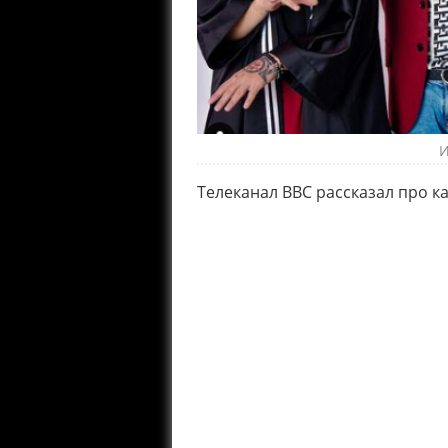
И
Телеканал BBC рассказал про ка