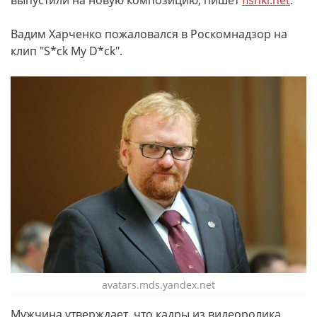
выпустили на новую композицию, пишет
fishki.net
.
Вадим Харченко пожаловался в Роскомнадзор на
клип "S*ck My D*ck".
avatars.mds.yandex.net
Мужчина утверждает, что кадры из видеоролика