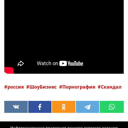
россия
ШоуБизнес
Порнография
Скандал