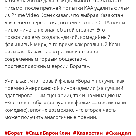
Хотя Amazon не дала официального ответа на это
письмо, после прежней попытки KAA удалить фильм
из Prime Video Коэн сказал, что выбрал Казахстан
для своего персонажа, потому что «…в США почти
никто ничего не знал об этой стране». Это
позволило ему создать «дикий, комедийный,
фальшивый мир», в то время как реальный Коэн
называет Казахстан «красивой страной с
современным гордым обществом,
противоположным версии Бората».
Учитывая, что первый фильм «Борат» получил как
премию Американской киноакадемии (за лучший
адаптированный сценарий), так и номинацию на
«Золотой глобус» (за лучший фильм — мюзикл или
комедию), вполне возможно, что вторая часть
может получить аналогичные премии.
Борат
СашаБаронКоэн
Казахстан
Скандал