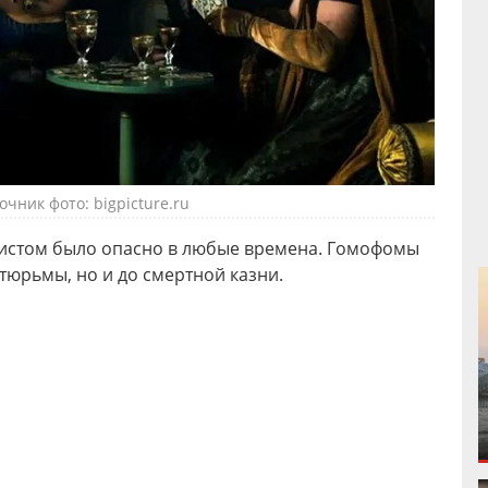
очник фото: bigpicture.ru
листом было опасно в любые времена. Гомофомы
 тюрьмы, но и до смертной казни.