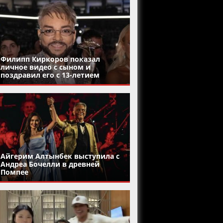
Филипп Киркоров показал
личное видео с сыном и
поздравил его с 13-летием
Айгерим Алтынбек выступила с
Андреа Бочелли в древней
Помпее