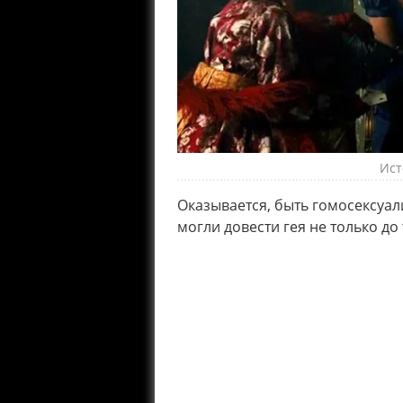
Ист
Оказывается, быть гомосексуа
могли довести гея не только до