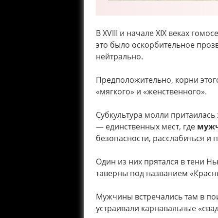
В XVIII и начале XIX веках гом
это было оскорбительное прозв
нейтрально.
Предположительно, корни этого
«мягкого» и «женственного».
Субкультура молли притаилась
— единственных мест, где
мужч
безопасности, расслабиться и 
Один из них прятался в тени Н
таверны под названием «Красн
Мужчины встречались там в по
устраивали карнавальные «сва