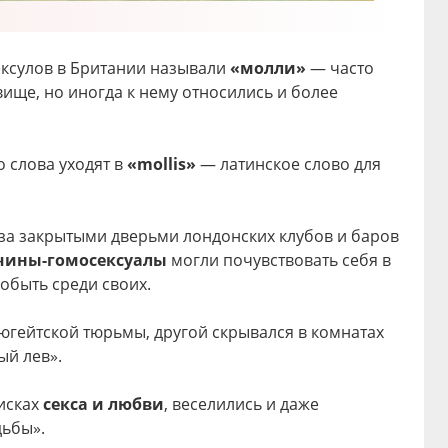
осексулов в Британии называли
«молли»
— часто
ище, но иногда к нему относились и более
 слова уходят в
«mollis»
— латинское слово для
 за закрытыми дверьми лондонских клубов и баров
ины-гомосексуалы
могли почувствовать себя в
побыть среди своих.
ьюгейтской тюрьмы, другой скрывался в комнатах
ый лев».
исках
секса и любви
, веселились и даже
дьбы».