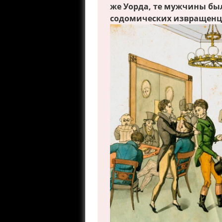
же Уорда, те мужчины бы
содомических извращенц