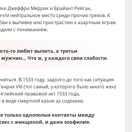
орики Джеффри Меррик и Брайант Рейган,
чти нейтральное место среди прочих грехов. К
юбви к выпивке или пристрастию к азартным играм
ходили с пониманием.
 кто-то любит выпить, а третьи
ужчин… Что ж, у каждого свои слабости.
еняться. В 1533 году, задолго до того как ситуация
енрих VIII (тот самый, у которого было много жен)
глийский правовой акт 1533 года,
в виде смертной казни за содомию.
не только однополые контакты между
екс с женщиной, и даже зоофилия.