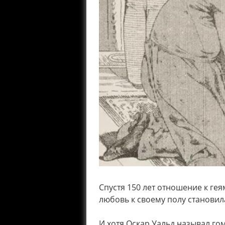
Спустя 150 лет отношение к ге
любовь к своему полу станови
И хотя Оскар Уальд называл го