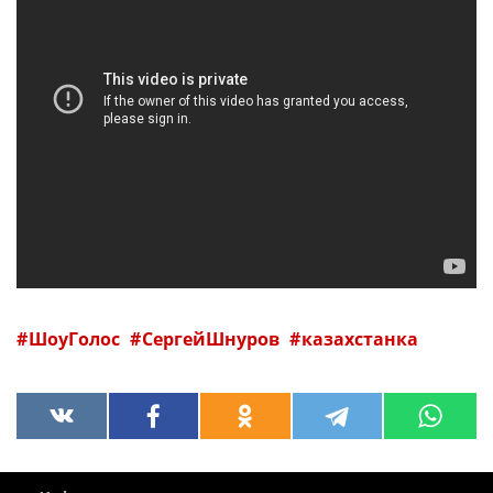
ШоуГолос
СергейШнуров
казахстанка