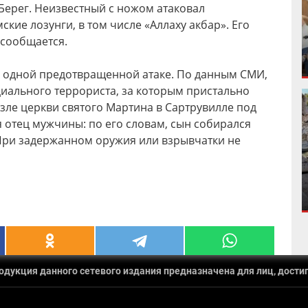
ерег. Неизвестный с ножом атаковал
кие лозунги, в том числе «Аллаху акбар». Его
 сообщается.
б одной предотвращенной атаке. По данным СМИ,
иального террориста, за которым пристально
озле церкви святого Мартина в Сартрувилле под
 отец мужчины: по его словам, сын собирался
. При задержанном оружия или взрывчатки не
укция данного сетевого издания предназначена для лиц, достиг