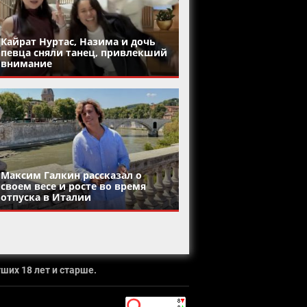
Кайрат Нуртас, Назима и дочь
певца сняли танец, привлекший
внимание
Максим Галкин рассказал о
своем весе и росте во время
отпуска в Италии
ших 18 лет и старше.
`