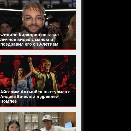
Филипп Киркоров показал
личное видео с сыном и
поздравил его с 13-летием
Айгерим Алтынбек выступила с
Андреа Бочелли в древней
Помпее