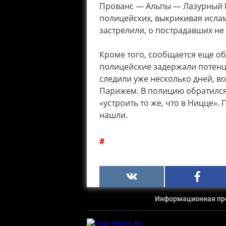
Прованс — Альпы — Лазурный Б
полицейских, выкрикивая исламс
застрелили, о пострадавших не
Кроме того, сообщается еще о
полицейские задержали потенц
следили уже несколько дней, в
Парижем. В полицию обратился
«устроить то же, что в Ницце»
нашли.
Информационная прод