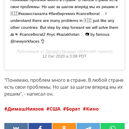
свои проблемы. Но шаг за шагом вперёд мы их решим ✊
🇰🇿#казахстаналга #бизбиргемиз #cancelborat . . I
understand there are many problems in 🇰🇿 just like any
other countries. But step by step forward we will solve them
🙏👊 #cancelborat2 #nyc #kazakhstan . . 📷 by famous
@newyorkfaces 👌
Публикация от
Dimash⚡️Niyazov
(@dimash.niyazov)
12 Окт 2020 в 3:08 PDT
"Понимаю, проблем много в стране. В любой стране
есть свои проблемы. Но шаг за шагом вперед мы их
решим", - написал он.
ДимашНиязов
США
Борат
Кино