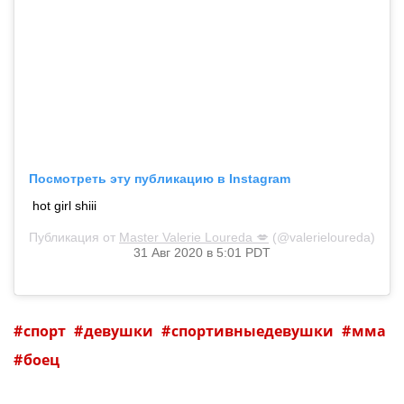
Посмотреть эту публикацию в Instagram
hot girl shiii
Публикация от
Master Valerie Loureda 💋
(@valerieloureda)
31 Авг 2020 в 5:01 PDT
спорт
девушки
спортивныедевушки
мма
боец