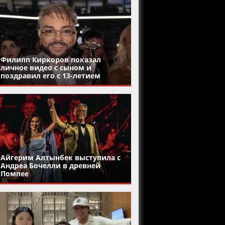
Филипп Киркоров показал
личное видео с сыном и
поздравил его с 13-летием
Айгерим Алтынбек выступила с
Андреа Бочелли в древней
Помпее