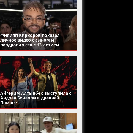
Филипп Киркоров показал
личное видео с сыном и
поздравил его с 13-летием
Айгерим Алтынбек выступила с
Андреа Бочелли в древней
Помпее