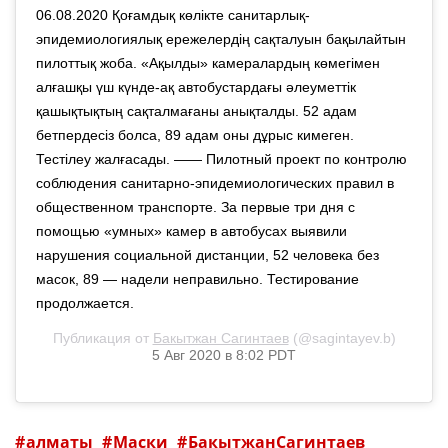
06.08.2020 Қоғамдық көлікте санитарлық-
эпидемиологиялық ережелердің сақталуын бақылайтын
пилоттық жоба. «Ақылды» камералардың көмегімен
алғашқы үш күнде-ақ автобустардағы әлеуметтік
қашықтықтың сақталмағаны анықталды. 52 адам
бетпердесіз болса, 89 адам оны дұрыс кимеген.
Тестілеу жалғасады. —— Пилотный проект по контролю
соблюдения санитарно-эпидемиологических правил в
общественном транспорте. За первые три дня с
помощью «умных» камер в автобусах выявили
нарушения социальной дистанции, 52 человека без
масок, 89 — надели неправильно. Тестирование
продолжается.
Публикация от
Бакытжан Сагинтаев
(@sagintayev.b)
5 Авг 2020 в 8:02 PDT
алматы
Маски
БакытжанСагинтаев