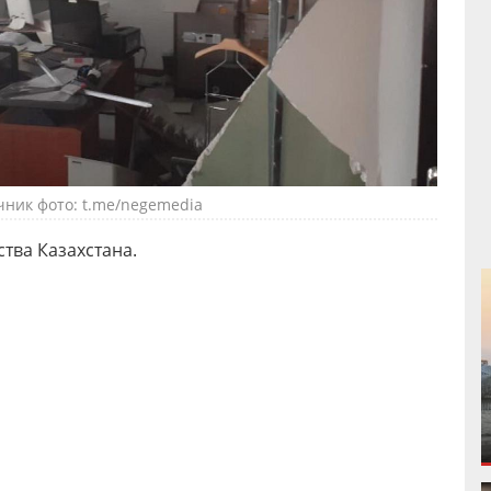
чник фото: t.me/negemedia
тва Казахстана.