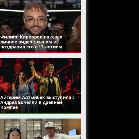
Филипп Киркоров показал
личное видео с сыном и
поздравил его с 13-летием
Айгерим Алтынбек выступила с
Андреа Бочелли в древней
Помпее