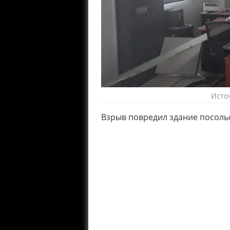
Исто
Взрыв повредил здание посольс