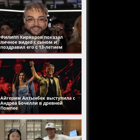
Филипп Киркоров показал
личное видео с сыном и
поздравил его с 13-летием
Айгерим Алтынбек выступила с
Андреа Бочелли в древней
Помпее