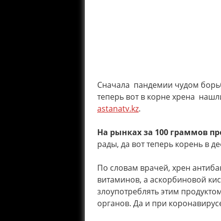
Сначала пандемии чудом борьб
теперь вот в корне хрена нашл
astanatv.kz
.
На рынках за 100 граммов пр
рады, да вот теперь корень в д
По словам врачей, хрен антиба
витаминов, а аскорбиновой кис
злоупотреблять этим продукто
органов. Да и при коронавирус