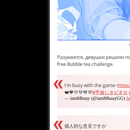
Разумеется, девушки решили по
free Bubble tea challenge.
I'm busy with the game~
https
❤️🧡💛💚💙💜
#手放しタピオカ
— iamMhuay (@iamMhuayGG)
J
個人的な意見ですが