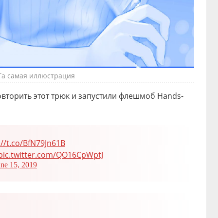
Та самая иллюстрация
вторить этот трюк и запустили флешмоб Hands-
://t.co/BfN79Jn61B
pic.twitter.com/QO16CpWptJ
une 15, 2019