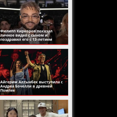
Филипп Киркоров показал
личное видео с сыном и
поздравил его с 13-летием
Айгерим Алтынбек выступила с
Андреа Бочелли в древней
Помпее