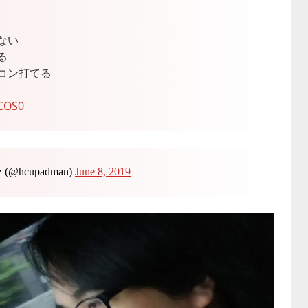
ない
る
コン打てる
zCOS0
hcupadman)
June 8, 2019