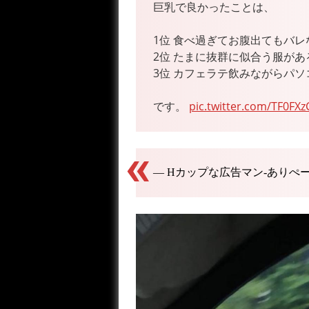
巨乳で良かったことは、
1位 食べ過ぎてお腹出てもバレ
2位 たまに抜群に似合う服があ
3位 カフェラテ飲みながらパソ
です。
pic.twitter.com/TF0FX
— Hカップな広告マン-ありぺー (@