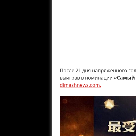
После 21 дня напряженного гол
выиграв в номинации
«Самый 
dimashnews.com.