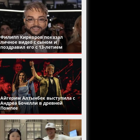
Филипп Киркоров показал
личное видео с сыном и
поздравил его с 13-летием
Айгерим Алтынбек выступила с
Андреа Бочелли в древней
Помпее