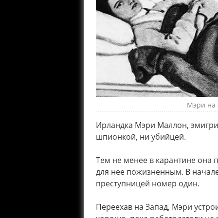
Мэри на 
Ирландка Мэри Маллон, эмигрир
шпионкой, ни убийцей.
Тем не менее в карантине она п
для нее пожизненным. В начале 
преступницей номер один.
Переехав на Запад, Мэри устро