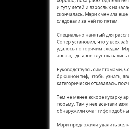
хорошо, пока работодатели не 
и тут у детей и взрослых начала
скончалась. Мэри сменила еще
следовали за ней по пятам.
Специально нанятый для рассл
Сопер установил, что у всех за
удалось по горячим следам: Мэр
авеню, где двое слуг оказались
Руководствуясь симптомами, Со
брюшной тиф, чтобы узнать, яв
категорически отказалась, посч
Тем не менее вскоре кухарку а
тюрьму. Там у нее все-таки взя
обнаружили очаг тифоподобных
Мэри предложили удалить желч