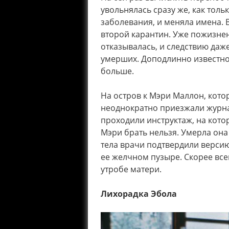
увольнялась сразу же, как тол
заболевания, и меняла имена. 
второй карантин. Уже пожизне
отказывалась, и следствию даж
умерших. Доподлинно известно 
больше.
На остров к Мэри Маллон, кото
неоднократно приезжали журна
проходили инструктаж, на кото
Мэри брать нельзя. Умерла она 
тела врачи подтвердили версию
ее желчном пузыре. Скорее всег
утробе матери.
Лихорадка Эбола