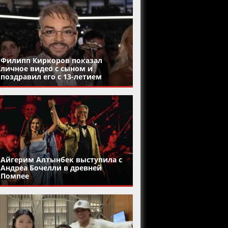
Филипп Киркоров показал
личное видео с сыном и
поздравил его с 13-летием
Айгерим Алтынбек выступила с
Андреа Бочелли в древней
Помпее