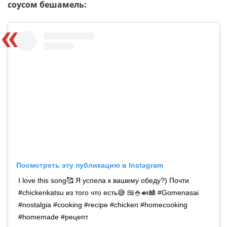
соусом бешамель:
Посмотреть эту публикацию в Instagram
I love this song🥰 Я успела к вашему обеду?) Почти
#chickenkatsu из того что есть😅 🍱🍚🍛🎎 #Gomenasai
#nostalgia #cooking #recipe #chicken #homecooking
#homemade #рецепт