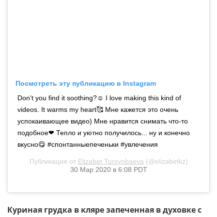
Посмотреть эту публикацию в Instagram
Don't you find it soothing?☺️ I love making this kind of
videos. It warms my heart🥰 Мне кажется это очень
успокаивающее видео) Мне нравится снимать что-то
подобное❤ Тепло и уютно получилось... ну и конечно
вкусно😋 #спонтанныепеченьки #увлечения
Публикация от
Elizabet Tursynbaeva
(@elizabetkz)
30 Мар 2020 в 6:08 PDT
Куриная грудка в кляре запеченная в духовке с