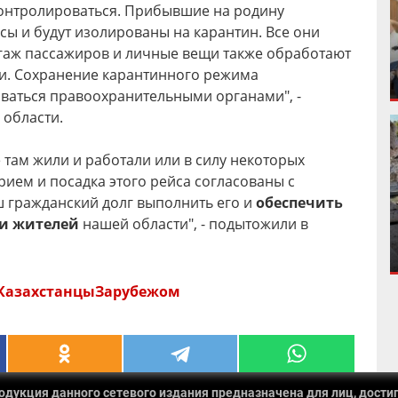
контролироваться. Прибывшие на родину
усы и будут изолированы на карантин. Все они
агаж пассажиров и личные вещи также обработают
. Сохранение карантинного режима
аться правоохранительными органами", -
 области.
е там жили и работали или в силу некоторых
рием и посадка этого рейса согласованы с
 гражданский долг выполнить его и
обеспечить
и жителей
нашей области", - подытожили в
КазахстанцыЗарубежом
укция данного сетевого издания предназначена для лиц, достиг