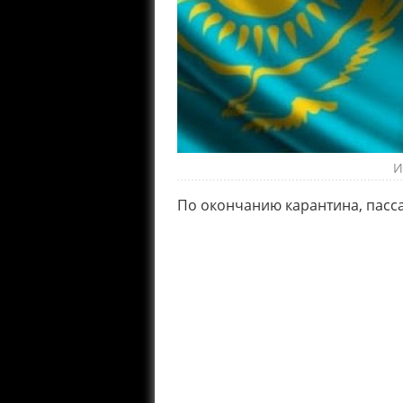
И
По окончанию карантина, пасса