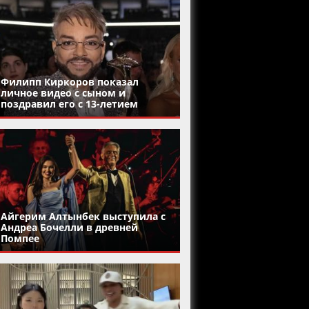
Филипп Киркоров показал
личное видео с сыном и
поздравил его с 13-летием
Айгерим Алтынбек выступила с
Андреа Бочелли в древней
Помпее