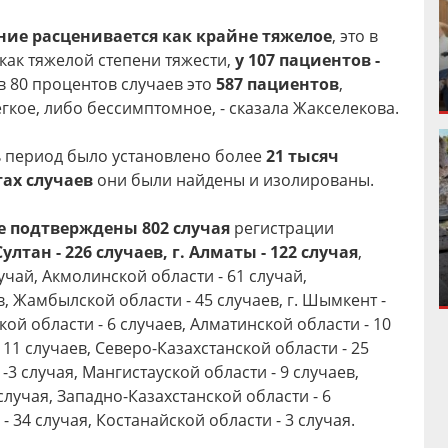
ние расценивается как крайне тяжелое
, это в
как тяжелой степени тяжести,
у 107 пациентов -
 в 80 процентов случаев это
587 пациентов
,
гкое, либо бессимптомное, - сказала Жакселекова.
сь период было установлено более
21 тысяч
тах случаев
они были найдены и изолированы.
не подтверждены 802 случая
регистрации
Султан - 226 случаев, г. Алматы - 122 случая
,
учай, Акмолинской области - 61 случай,
в, Жамбылской области - 45 случаев, г. Шымкент -
кой области - 6 случаев, Алматинской области - 10
 11 случаев, Северо-Казахстанской области - 25
-3 случая, Мангистауской области - 9 случаев,
лучая, Западно-Казахстанской области - 6
- 34 случая, Костанайской области - 3 случая.