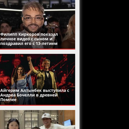
Филипп Киркоров показал
личное видео с сыном и
поздравил его с 13-летием
Айгерим Алтынбек выступила с
Андреа Бочелли в древней
Помпее