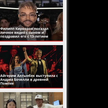
Филипп Киркоров показал
личное видео с сыном и
поздравил его с 13-летием
Айгерим Алтынбек выступила с
Андреа Бочелли в древней
Помпее