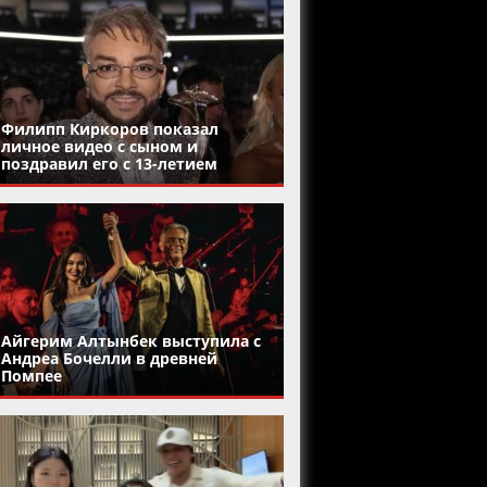
Филипп Киркоров показал
личное видео с сыном и
поздравил его с 13-летием
Айгерим Алтынбек выступила с
Андреа Бочелли в древней
Помпее