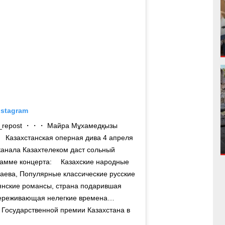
nstagram
et_repost ・・・ Майра Мұхамедқызы
Казахстанская оперная дива 4 апреля
канала Казахтелеком даст сольный
рамме концерта: ⠀ Казахские народные
аева, Популярные классические русские
янские романсы, страна подарившая
 переживающая нелегкие времена… ⠀
 Государственной премии Казахстана в