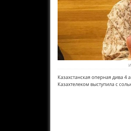
И
Казахстанская оперная дива 4 
Казахтелеком выступила с соль