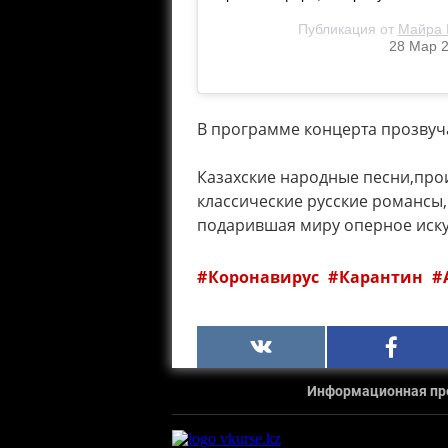
Публикация от
Майра 
28 Мар 2
В программе концерта прозвуч
⠀
Казахские народные песни,про
классические русские романсы,
подарившая миру оперное иску
Коронавирус
Карантин
Информационная прод