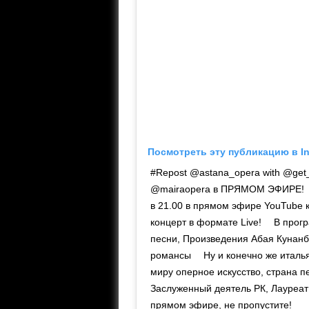
Посмотреть эту публикацию в I
#Repost @astana_opera with @g
@mairaopera в ПРЯМОМ ЭФИРЕ! ⠀ 
в 21.00 в прямом эфире YouTube 
концерт в формате Live! ⠀ В прог
песни, Произведения Абая Кунанб
романсы ⠀ Ну и конечно же италь
миру оперное искусство, страна
Заслуженный деятель РК, Лауреат
прямом эфире, не пропустите!