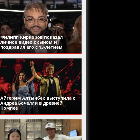
Филипп Киркоров показал
личное видео с сыном и
поздравил его с 13-летием
Айгерим Алтынбек выступила с
Андреа Бочелли в древней
Помпее