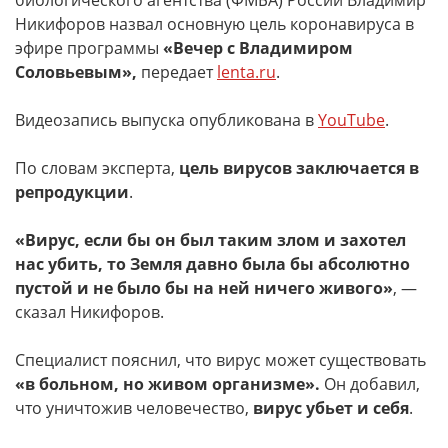
биологического агентства (ФМБА) России Владимир
Никифоров назвал основную цель коронавируса в
эфире программы
«Вечер с Владимиром
Соловьевым»,
передает
lenta.ru
.
Видеозапись выпуска опубликована в
YouTube
.
По словам эксперта,
цель вирусов заключается в
репродукции
.
«Вирус, если бы он был таким злом и захотел
нас убить, то Земля давно была бы абсолютно
пустой и не было бы на ней ничего живого»
, —
сказал Никифоров.
Специалист пояснил, что вирус может существовать
«в больном, но живом организме».
Он добавил,
что уничтожив человечество,
вирус убьет и себя
.