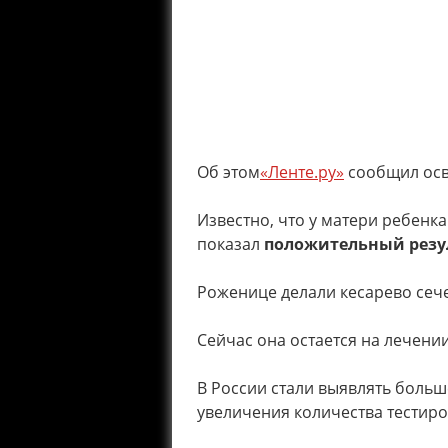
Об этом
«Ленте.ру»
сообщил осв
Известно, что у матери ребенка
показал
положительный резу
Роженице делали кесарево сеч
Сейчас она остается на лечени
В России стали выявлять боль
увеличения количества тестир