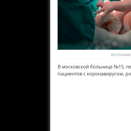
Источник
В московской больнице №15, п
пациентов с коронавирусом, р