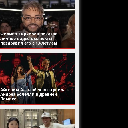
Филипп Киркоров показал
личное видео с сыном и
поздравил его с 13-летием
Айгерим Алтынбек выступила с
Андреа Бочелли в древней
Помпее