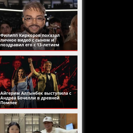
Филипп Киркоров показал
личное видео с сыном и
поздравил его с 13-летием
Айгерим Алтынбек выступила с
Андреа Бочелли в древней
Помпее