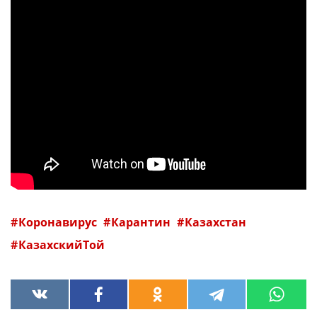
Коронавирус
Карантин
Казахстан
КазахскийТой