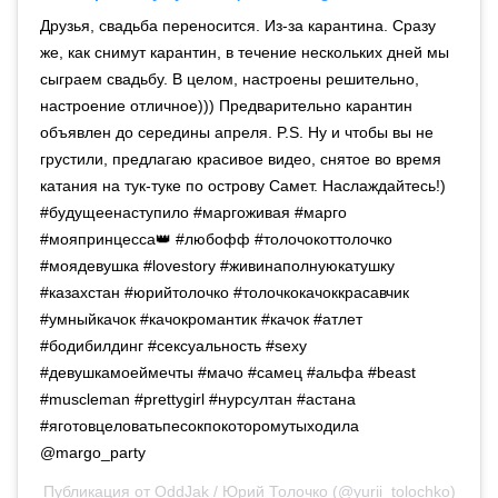
Друзья, свадьба переносится. Из-за карантина. Сразу
же, как снимут карантин, в течение нескольких дней мы
сыграем свадьбу. В целом, настроены решительно,
настроение отличное))) Предварительно карантин
объявлен до середины апреля. P.S. Ну и чтобы вы не
грустили, предлагаю красивое видео, снятое во время
катания на тук-туке по острову Самет. Наслаждайтесь!)
#будущеенаступило #маргоживая #марго
#мояпринцесса👑 #любофф #толочокоттолочко
#моядевушка #lovestory #живинаполнуюкатушку
#казахстан #юрийтолочко #толочкокачоккрасавчик
#умныйкачок #качокромантик #качок #атлет
#бодибилдинг #сексуальность #sexy
#девушкамоеймечты #мачо #самец #альфа #beast
#muscleman #prettygirl #нурсултан #астана
#яготовцеловатьпесокпокоторомутыходила
@margo_party
Публикация от
OddJak / Юрий Толочко
(@yurii_tolochko)