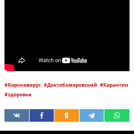
Коронавирус
ДоктоКомаровский
Карантин
здоровье