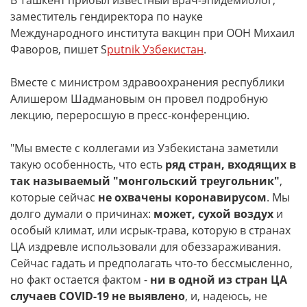
В Ташкент прибыл известный врач-эпидемиолог,
заместитель гендиректора по науке
Международного института вакцин при ООН Михаил
Фаворов, пишет S
putnik Узбекистан
.
Вместе с министром здравоохранения республики
Алишером Шадмановым он провел подробную
лекцию, переросшую в пресс-конференцию.
"Мы вместе с коллегами из Узбекистана заметили
такую особенность, что есть
ряд стран, входящих в
так называемый "монгольский треугольник"
,
которые сейчас
не охвачены коронавирусом
. Мы
долго думали о причинах:
может, сухой воздух
и
особый климат, или исрык-трава, которую в странах
ЦА издревле использовали для обеззараживания.
Сейчас гадать и предполагать что-то бессмысленно,
но факт остается фактом -
ни в одной из стран ЦА
случаев COVID-19 не выявлено
, и, надеюсь, не