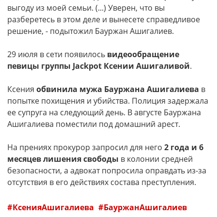
выгоду из моей семьи. (...) Уверен, что вы
разберетесь в этом деле и вынесете справедливое
решение, - подытожил Бауржан Ашигалиев.
29 июля в сети появилось
видеообращение
певицы группы Jackpot Ксении Ашигаливой
.
Ксения
обвинила мужа Бауржана Ашигалиева
в
попытке похищения и убийства. Полиция задержала
ее супруга на следующий день. В августе Бауржана
Ашигалиева поместили под домашний арест.
На прениях прокурор запросил для него
2 года и 6
месяцев лишения свободы
в колонии средней
безопасности, а адвокат попросила оправдать из-за
отсутствия в его действиях состава преступления.
КсенияАшигалиева
БауржанАшигалиев