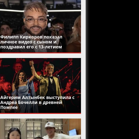
Филипп Киркоров показал
личное видео с сыном и
поздравил его с 13-летием
Айгерим Алтынбек выступила с
Андреа Бочелли в древней
Помпее