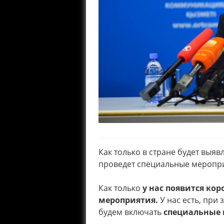
Как только в стране будет выяв
проведет специальные меропр
Как только
у нас появится ко
мероприятия.
У нас есть, при
будем включать
специальные