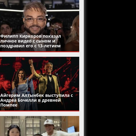
Филипп Киркоров показал
личное видео с сыном и
поздравил его с 13-летием
Айгерим Алтынбек выступила с
Андреа Бочелли в древней
Помпее