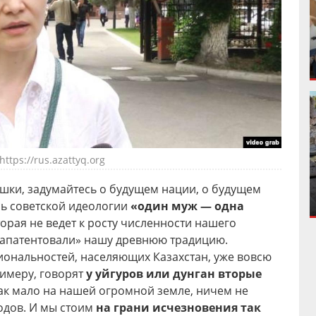
https://rus.azattyq.org
шки, задумайтесь о будущем нации, о будущем
ь советской идеологии
«один муж — одна
торая не ведет к росту численности нашего
«запатентовали» нашу древнюю традицию.
иональностей, населяющих Казахстан, уже вовсю
римеру, говорят
у уйгуров или дунган вторые
с так мало на нашей огромной земле, ничем не
родов. И мы стоим
на грани исчезновения так