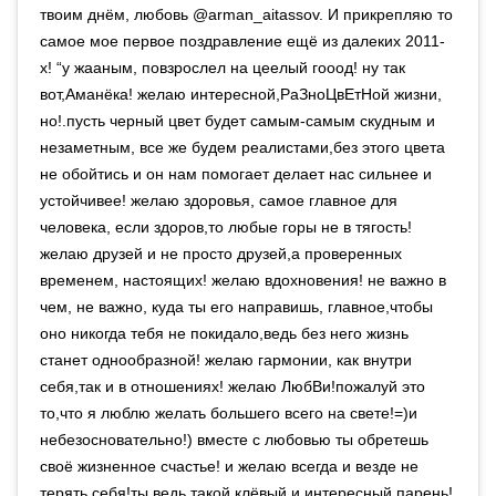
твоим днём, любовь @arman_aitassov. И прикрепляю то
самое мое первое поздравление ещё из далеких 2011-
х! “у жааным, повзрослел на цеелый гооод! ну так
вот,Аманёка! желаю интересной,РаЗноЦвЕтНой жизни,
но!.пусть черный цвет будет самым-самым скудным и
незаметным, все же будем реалистами,без этого цвета
не обойтись и он нам помогает делает нас сильнее и
устойчивее! желаю здоровья, самое главное для
человека, если здоров,то любые горы не в тягость!
желаю друзей и не просто друзей,а проверенных
временем, настоящих! желаю вдохновения! не важно в
чем, не важно, куда ты его направишь, главное,чтобы
оно никогда тебя не покидало,ведь без него жизнь
станет однообразной! желаю гармонии, как внутри
себя,так и в отношениях! желаю ЛюбВи!пожалуй это
то,что я люблю желать большего всего на свете!=)и
небезосновательно!) вместе с любовью ты обретешь
своё жизненное счастье! и желаю всегда и везде не
терять себя!ты ведь такой клёвый и интересный парень!