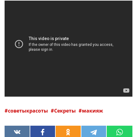
советыкрасоты
Секреты
макияж