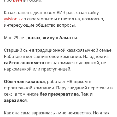
про
ВИЧ
в России.
Казахстанец с диагнозом ВИЧ рассказал сайту
yvision.kz
о своем опыте и ответил на, возможно,
интересующие общество вопросы.
Мне 29 лет,
казах, живу в Алматы
.
Старший сын в традиционной казахоязычной семье.
Работаю в консалтинговой компании. На одном из
сайтов знакомств
познакомился с девушкой, не
наркоманкой или преступницей.
Обычная казашка
, работает HR-щиком в
строительной компании. Пару свиданий перетекли в
секс, в том числе
без презерватива
.
Так и
заразился
.
Как она сама заразилась - мне неизвестно. Но я так